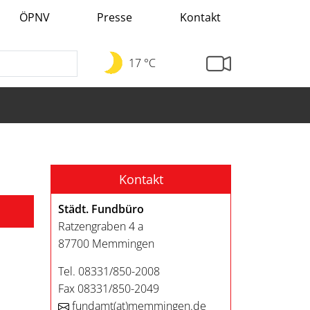
ÖPNV
Presse
Kontakt
17 °C
Kontakt
Städt. Fundbüro
Ratzengraben 4 a
87700 Memmingen
Tel. 08331/850-2008
Fax 08331/850-2049
fundamt
(at)
memmingen.de