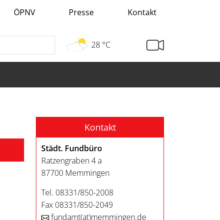
ÖPNV
Presse
Kontakt
28 °C
Kontakt
Städt. Fundbüro
Ratzengraben 4 a
87700 Memmingen
Tel. 08331/850-2008
Fax 08331/850-2049
fundamt
(at)
memmingen.de