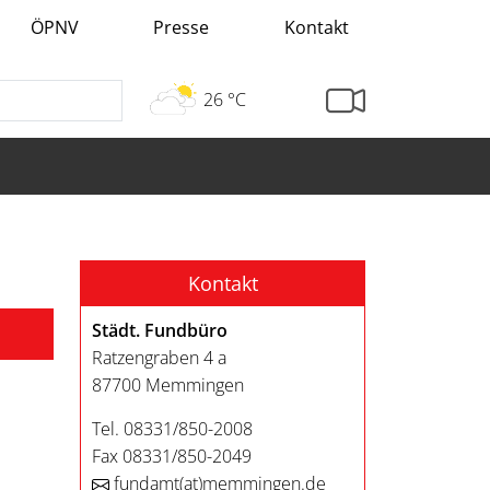
ÖPNV
Presse
Kontakt
26 °C
Kontakt
Städt. Fundbüro
Ratzengraben 4 a
87700 Memmingen
Tel. 08331/850-2008
Fax 08331/850-2049
fundamt
(at)
memmingen.de