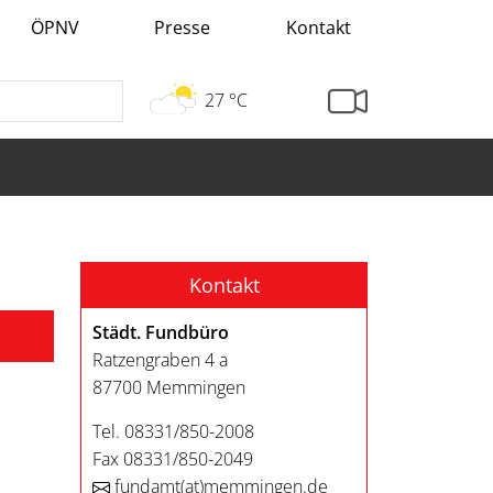
ÖPNV
Presse
Kontakt
27 °C
Kontakt
Städt. Fundbüro
Ratzengraben 4 a
87700 Memmingen
Tel. 08331/850-2008
Fax 08331/850-2049
fundamt
(at)
memmingen.de