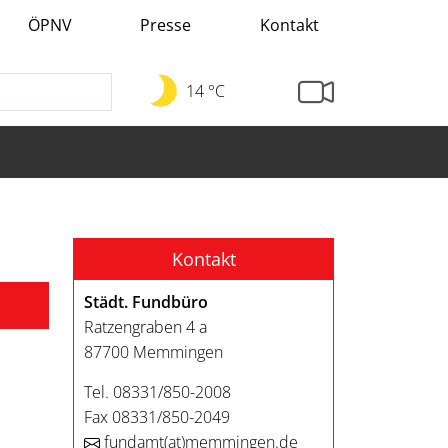
ÖPNV
Presse
Kontakt
14 °C
Kontakt
Städt. Fundbüro
Ratzengraben 4 a
87700 Memmingen
Tel. 08331/850-2008
Fax 08331/850-2049
fundamt
(at)
memmingen.de