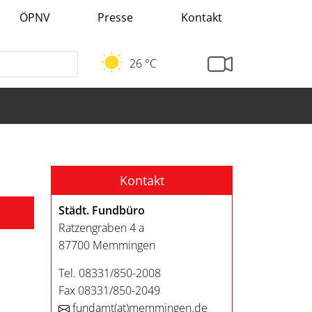
ÖPNV
Presse
Kontakt
26 °C
Kontakt
Städt. Fundbüro
Ratzengraben 4 a
87700 Memmingen
Tel. 08331/850-2008
Fax 08331/850-2049
fundamt
(at)
memmingen.de