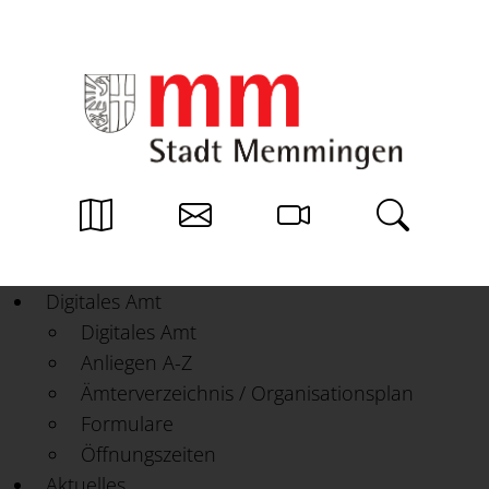
Weiter zum Inhalt
Digitales Amt
Digitales Amt
Anliegen A-Z
Ämterverzeichnis / Organisationsplan
Formulare
Öffnungszeiten
Aktuelles