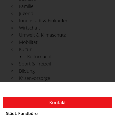
Familie
Jugend
Innenstadt & Einkaufen
Wirtschaft
Umwelt & Klimaschutz
Mobilität
Kultur
Kulturnacht
Sport & Freizeit
Bildung
Krisenvorsorge
Kontakt
Städt. Fundbüro