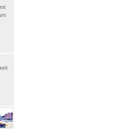
mit
zum
keit