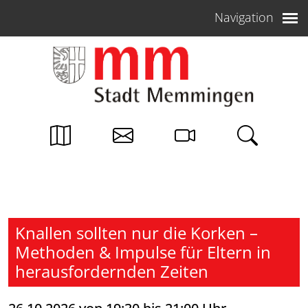
Weiter zum Inhalt
Navigation
Knallen sollten nur die Korken –
Methoden & Impulse für Eltern in
herausfordernden Zeiten