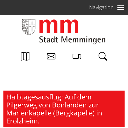
Weiter zum Inhalt
Navigation
Halbtagesausflug: Auf dem
Pilgerweg von Bonlanden zur
Marienkapelle (Bergkapelle) in
Erolzheim.