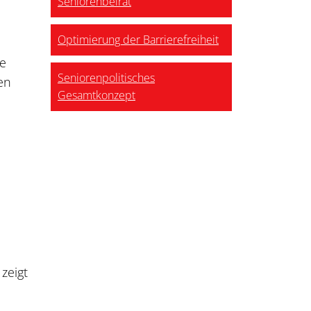
Seniorenbeirat
Optimierung der Barrierefreiheit
he
Seniorenpolitisches
en
Gesamtkonzept
zeigt