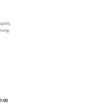
macht,
mung.
7:00