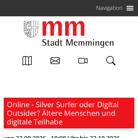
Weiter zum Inhalt
Navigation
Online - Silver Surfer oder Digital
Outsider? Ältere Menschen und
digitale Teilhabe