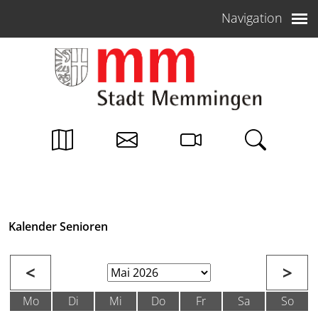
Weiter zum Inhalt
Navigation
Kalender Senioren
<
>
Mo
Di
Mi
Do
Fr
Sa
So