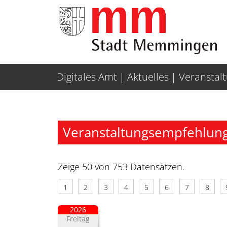
Weiter zur Navigation
Weiter zum Inhalt
Digitales Amt
Aktuelles
Veranstal
Veranstaltungsempfehlung
Zeige 50 von 753 Datensätzen.
1
2
3
4
5
6
7
8
2026
Freitag