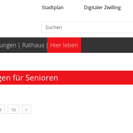
Stadtplan
Digitaler Zwilling
tungen
Rathaus
Hier leben
en für Senioren
9
10
>