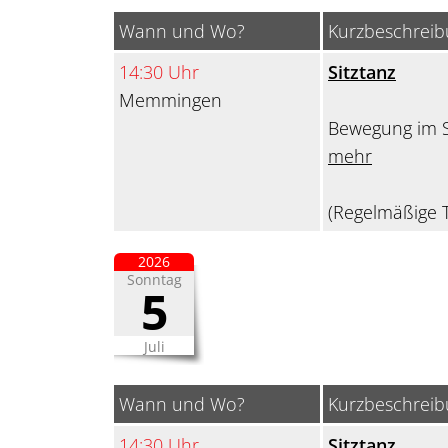
Wann und Wo?
Kurzbeschrei
14:30 Uhr
Sitztanz
Memmingen
Bewegung im S
mehr
(Regelmäßige T
2026
Sonntag
5
Juli
Wann und Wo?
Kurzbeschrei
14:30 Uhr
Sitztanz