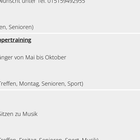
ünscht unter Tel. 015159492955
en, Senioren)
pertraining
änger von Mai bis Oktober
reffen, Montag, Senioren, Sport)
itzen zu Musik
reffen, Freitag, Senioren, Sport, Musik)