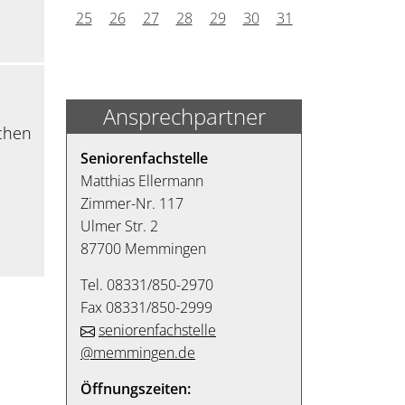
25
26
27
28
29
30
31
Ansprechpartner
schen
Seniorenfachstelle
Matthias Ellermann
Zimmer-Nr. 117
Ulmer Str. 2
87700 Memmingen
Tel. 08331/850-2970
Fax 08331/850-2999
seniorenfachstelle
@memmingen.de
Öffnungszeiten: