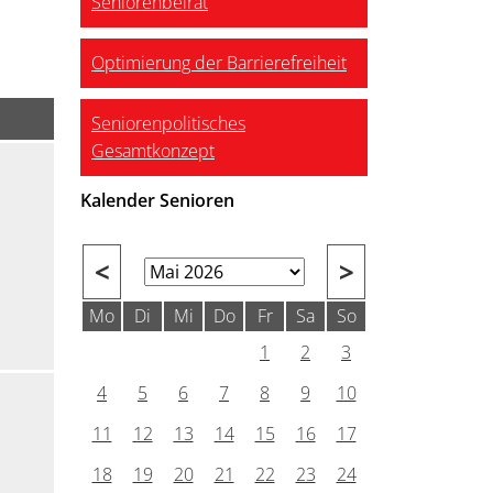
Seniorenbeirat
Optimierung der Barrierefreiheit
Seniorenpolitisches
Gesamtkonzept
Kalender Senioren
<
>
Mo
Di
Mi
Do
Fr
Sa
So
1
2
3
4
5
6
7
8
9
10
11
12
13
14
15
16
17
18
19
20
21
22
23
24