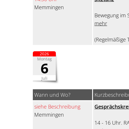
Memmingen
Bewegung im S
mehr
(Regelmäßige T
2026
Montag
6
Juli
Wann und Wo?
Kurzbeschrei
siehe Beschreibung
Gesprächskrei
Memmingen
14 - 16 Uhr. R