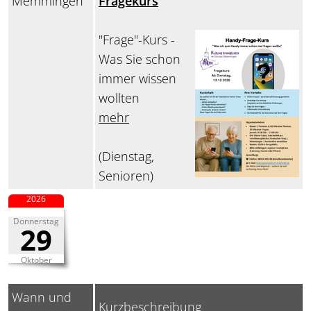
Memmingen
Fragekurs
"Frage"-Kurs -
Was Sie schon
immer wissen
wollten
mehr
(Dienstag,
Senioren)
2026
Donnerstag
29
Oktober
Wann und
Kurzbeschreibung