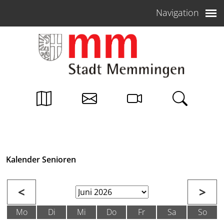
Weiter zum Inhalt
Navigation
Kalender Senioren
<
>
Mo
Di
Mi
Do
Fr
Sa
So