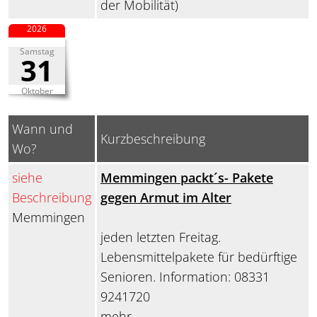
der Mobilität)
2026
Samstag
31
Oktober
Wann und
Kurzbeschreibung
Wo?
siehe
Memmingen packt´s- Pakete
Beschreibung
gegen Armut im Alter
Memmingen
jeden letzten Freitag.
Lebensmittelpakete für bedürftige
Senioren. Information: 08331
9241720
mehr