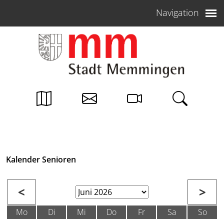
Weiter zum Inhalt
Navigation
Kalender Senioren
<
>
Mo
Di
Mi
Do
Fr
Sa
So