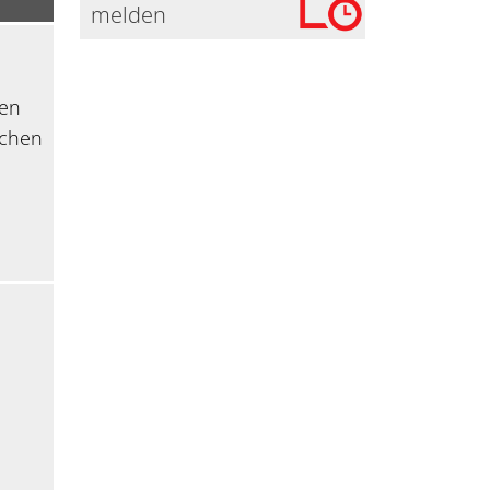
melden
nen
uchen