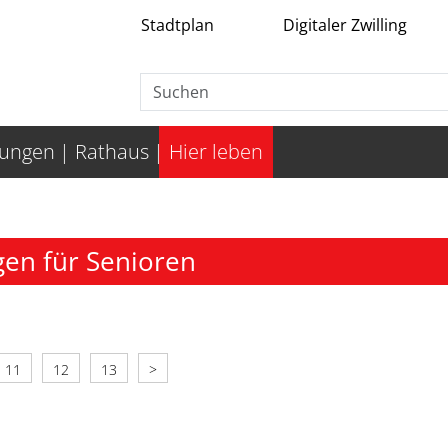
Stadtplan
Digitaler Zwilling
tungen
Rathaus
Hier leben
en für Senioren
11
12
13
>