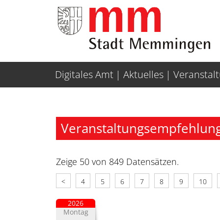
Weiter zur Navigation
Weiter zum Inhalt
Digitales Amt
Aktuelles
Veranstal
Veranstaltungsempfehlung
Zeige 50 von 849 Datensätzen.
<
4
5
6
7
8
9
10
2026
Montag