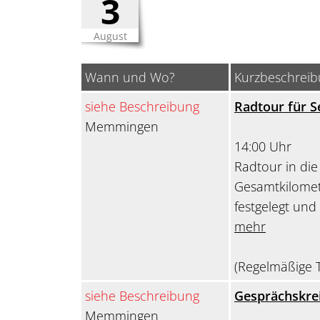
3
August
Wann und Wo?
Kurzbeschrei
siehe Beschreibung
Radtour für S
Memmingen
14:00 Uhr
Radtour in di
Gesamtkilomet
festgelegt und
mehr
(Regelmäßige T
siehe Beschreibung
Gesprächskrei
Memmingen