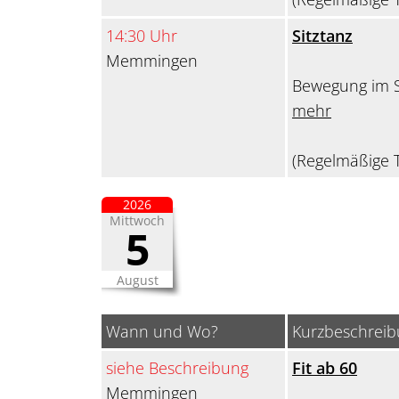
14:30 Uhr
Sitztanz
Memmingen
Bewegung im S
mehr
(Regelmäßige T
2026
Mittwoch
5
August
Wann und Wo?
Kurzbeschrei
siehe Beschreibung
Fit ab 60
Memmingen