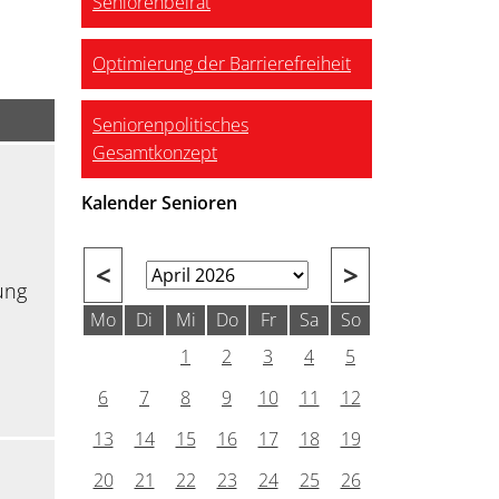
Seniorenbeirat
Optimierung der Barrierefreiheit
Seniorenpolitisches
Gesamtkonzept
Kalender Senioren
<
>
ung
Mo
Di
Mi
Do
Fr
Sa
So
1
2
3
4
5
6
7
8
9
10
11
12
13
14
15
16
17
18
19
20
21
22
23
24
25
26