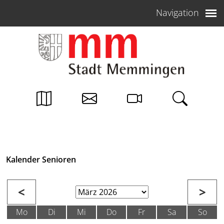
Weiter zum Inhalt
Navigation
Kalender Senioren
<
>
Mo
Di
Mi
Do
Fr
Sa
So