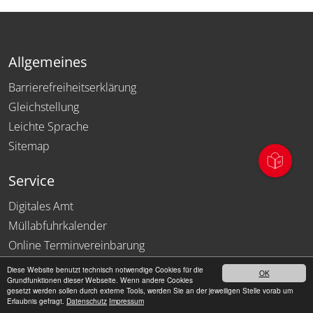
Allgemeines
Barrierefreiheitserklärung
Gleichstellung
Leichte Sprache
Sitemap
Service
Digitales Amt
Müllabfuhrkalender
Online Terminvereinbarung
Presseservice
Diese Website benutzt technisch notwendige Cookies für die
OK
Grundfunktionen dieser Webseite. Wenn andere Cookies
Karriere & Stellenangebote
gesetzt werden sollen durch externe Tools, werden Sie an der jeweiligen Stelle vorab um
Erlaubnis gefragt.
Datenschutz
Impressum
Stadtrat