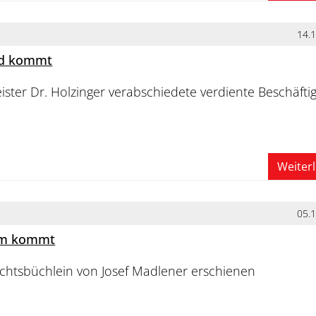
14.
nd kommt
ter Dr. Holzinger verabschiedete verdiente Beschäfti
Weiter
05.
um kommt
htsbüchlein von Josef Madlener erschienen