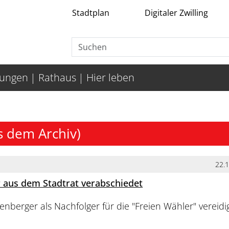
Stadtplan
Digitaler Zwilling
tungen
Rathaus
Hier leben
s dem Archiv)
22.
r aus dem Stadtrat verabschiedet
berger als Nachfolger für die "Freien Wähler" vereidi