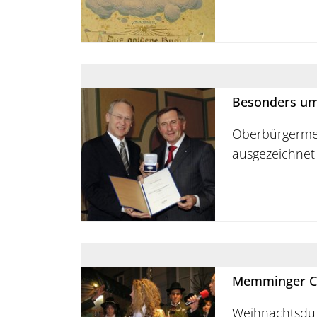
Besonders um
Oberbürgermeis
ausgezeichnet
Memminger Chr
Weihnachtsduft