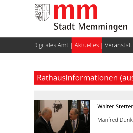
Weiter zur Navigation
Weiter zum Inhalt
Digitales Amt
Aktuelles
Veranstal
Rathausinformationen (au
Walter Stette
Manfred Dunken