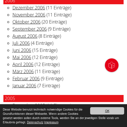
2006
Dezember 2006
(11 Einträge)
November 2006
(11 Einträge)
Oktober 2006
(20 Einträge)
September 2006
(9 Einträge)
August 2006
(8 Einträge)
Juli 2006
(4 Einträge)
Juni 2006
(15 Einträge)
Mai 2006
(12 Einträge)
April 2006
(12 Einträge)
März 2006
(11 Einträge)
Februar 2006
(9 Einträge)
Januar 2006
(7 Einträge)
2005
Dezember 2005
(11 Einträge)
Diese Website benutzt technisch notwendige Cookies für die
OK
November 2005
(6 Einträge)
Grundfunktionen dieser Webseite. Wenn andere Cookies
gesetzt werden sollen durch externe Tools, werden Sie an der jeweiligen Stelle vorab um
Oktober 2005
(7 Einträge)
Erlaubnis gefragt.
Datenschutz
Impressum
September 2005
(2 Einträge)