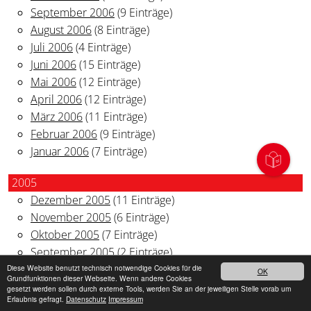
September 2006
(9 Einträge)
August 2006
(8 Einträge)
Juli 2006
(4 Einträge)
Juni 2006
(15 Einträge)
Mai 2006
(12 Einträge)
April 2006
(12 Einträge)
März 2006
(11 Einträge)
Februar 2006
(9 Einträge)
Januar 2006
(7 Einträge)
2005
Dezember 2005
(11 Einträge)
November 2005
(6 Einträge)
Oktober 2005
(7 Einträge)
September 2005
(2 Einträge)
August 2005
(3 Einträge)
Diese Website benutzt technisch notwendige Cookies für die
OK
Grundfunktionen dieser Webseite. Wenn andere Cookies
Juli 2005
(15 Einträge)
gesetzt werden sollen durch externe Tools, werden Sie an der jeweiligen Stelle vorab um
Erlaubnis gefragt.
Datenschutz
Impressum
Juni 2005
(8 Einträge)