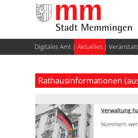
Weiter zur Navigation
Weiter zum Inhalt
Digitales Amt
Aktuelles
Veranstal
Rathausinformationen (au
Verwaltung h
Nummern werde