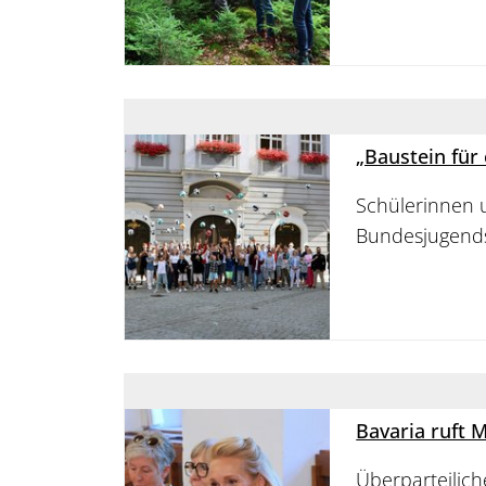
„Baustein für
Schülerinnen u
Bundesjugends
Bavaria ruft 
Überparteilic