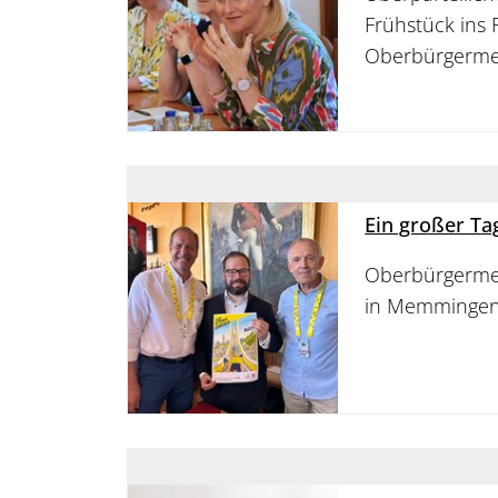
Frühstück ins 
Oberbürgerme
Ein großer Ta
Oberbürgermei
in Memmingens