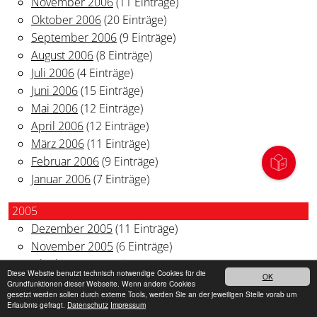
November 2006
(11 Einträge)
Oktober 2006
(20 Einträge)
September 2006
(9 Einträge)
August 2006
(8 Einträge)
Juli 2006
(4 Einträge)
Juni 2006
(15 Einträge)
Mai 2006
(12 Einträge)
April 2006
(12 Einträge)
März 2006
(11 Einträge)
Februar 2006
(9 Einträge)
Januar 2006
(7 Einträge)
2005
Dezember 2005
(11 Einträge)
November 2005
(6 Einträge)
Oktober 2005
(7 Einträge)
Diese Website benutzt technisch notwendige Cookies für die
OK
September 2005
(2 Einträge)
Grundfunktionen dieser Webseite. Wenn andere Cookies
gesetzt werden sollen durch externe Tools, werden Sie an der jeweiligen Stelle vorab um
August 2005
(3 Einträge)
Erlaubnis gefragt.
Datenschutz
Impressum
Juli 2005
(15 Einträge)