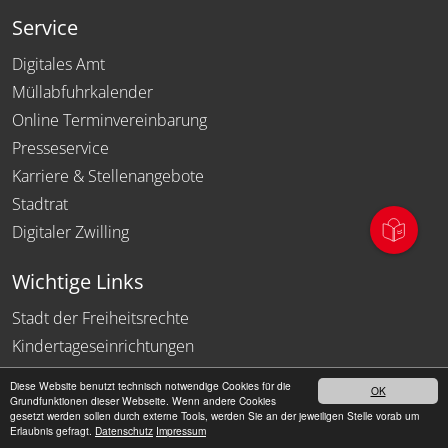
Service
Digitales Amt
Müllabfuhrkalender
Online Terminvereinbarung
Presseservice
Karriere & Stellenangebote
Stadtrat
Digitaler Zwilling
Wichtige Links
Stadt der Freiheitsrechte
Kindertageseinrichtungen
Umwelt & Klimaschutz
Diese Website benutzt technisch notwendige Cookies für die
OK
Stadtmarketing
Grundfunktionen dieser Webseite. Wenn andere Cookies
gesetzt werden sollen durch externe Tools, werden Sie an der jeweiligen Stelle vorab um
Stadtwerke
Erlaubnis gefragt.
Datenschutz
Impressum