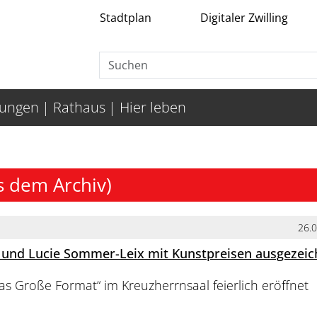
Stadtplan
Digitaler Zwilling
tungen
Rathaus
Hier leben
s dem Archiv)
26.
 und Lucie Sommer-Leix mit Kunstpreisen ausgezeic
as Große Format“ im Kreuzherrnsaal feierlich eröffnet