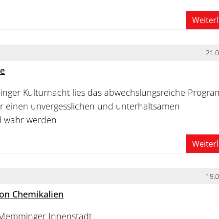
Weiter
21.
je
nger Kulturnacht lies das abwechslungsreiche Progr
r einen unvergesslichen und unterhaltsamen
 wahr werden
Weiter
19.
von Chemikalien
r Memminger Innenstadt