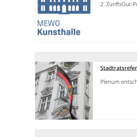
2. ZunftsGut-
Stadtratsrefer
Plenum entsch