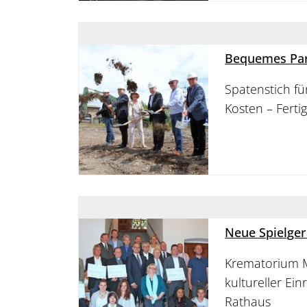
Bequemes Par
Spatenstich fü
Kosten – Ferti
Neue Spielger
Krematorium M
kultureller Ei
Rathaus