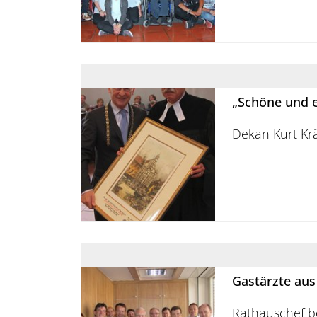
„Schöne und er
Dekan Kurt Krä
Gastärzte aus
Rathauschef b