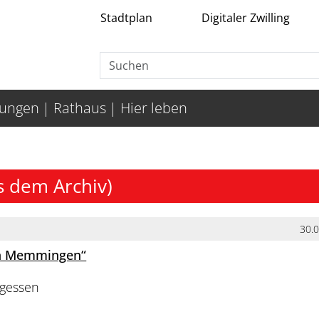
Stadtplan
Digitaler Zwilling
tungen
Rathaus
Hier leben
s dem Archiv)
30.
in Memmingen“
gessen