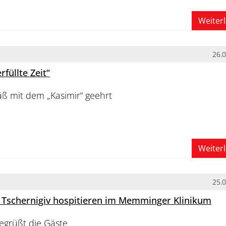
Weiter
26.
füllte Zeit“
ß mit dem „Kasimir“ geehrt
Weiter
25.
 Tschernigiv hospitieren im Memminger Klinikum
egrüßt die Gäste