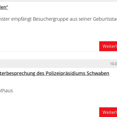
len“
ster empfängt Besuchergruppe aus seiner Geburtssta
Weiter
10.
iterbesprechung des Polizeipräsidiums Schwaben
athaus
Weiter