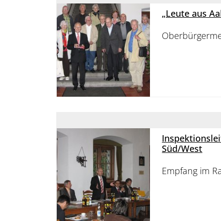
„Leute aus Aa
Oberbürgermei
Inspektionsle
Süd/West
Empfang im R