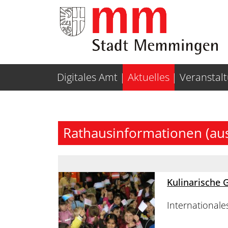
Weiter zur Navigation
Weiter zum Inhalt
Digitales Amt
Aktuelles
Veranstal
Rathausinformationen (au
Kulinarische 
Internationale