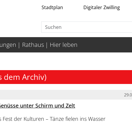
Stadtplan
Digitaler Zwilling
tungen
Rathaus
Hier leben
s dem Archiv)
29.
Genüsse unter Schirm und Zelt
s Fest der Kulturen – Tänze fielen ins Wasser