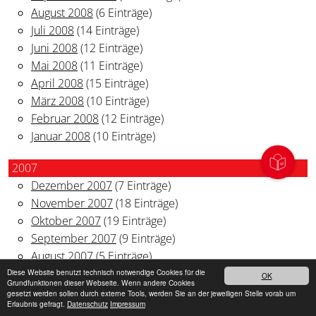
August 2008
(6 Einträge)
Juli 2008
(14 Einträge)
Juni 2008
(12 Einträge)
Mai 2008
(11 Einträge)
April 2008
(15 Einträge)
März 2008
(10 Einträge)
Februar 2008
(12 Einträge)
Januar 2008
(10 Einträge)
2007
Dezember 2007
(7 Einträge)
November 2007
(18 Einträge)
Oktober 2007
(19 Einträge)
September 2007
(9 Einträge)
August 2007
(5 Einträge)
Juli 2007
(18 Einträge)
Diese Website benutzt technisch notwendige Cookies für die
OK
Grundfunktionen dieser Webseite. Wenn andere Cookies
Juni 2007
(9 Einträge)
gesetzt werden sollen durch externe Tools, werden Sie an der jeweiligen Stelle vorab um
Erlaubnis gefragt.
Datenschutz
Impressum
Mai 2007
(16 Einträge)