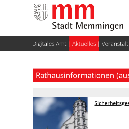
Weiter zur Navigation
Weiter zum Inhalt
Digitales Amt
Aktuelles
Veranstal
Rathausinformationen (au
Sicherheitsg